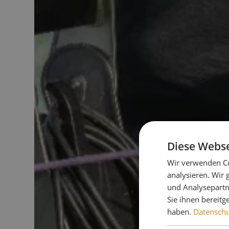
Diese Webse
Wir verwenden Co
analysieren. Wir
und Analysepartn
Sie ihnen bereitg
haben.
Datenschut