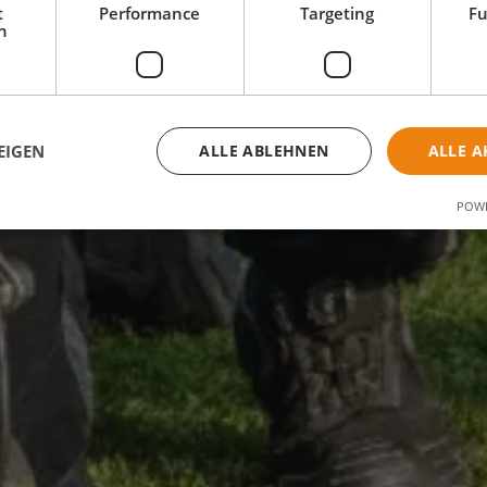
t
Performance
Targeting
Fu
h
EIGEN
ALLE ABLEHNEN
ALLE A
POWE