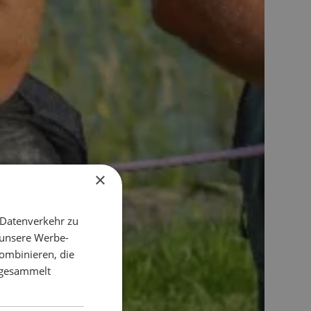
×
 Datenverkehr zu
 unsere Werbe-
ombinieren, die
e gesammelt