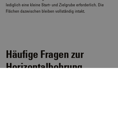
lediglich eine kleine Start- und Zielgrube erforderlich. Die
Flächen dazwischen bleiben vollständig intakt.
Häufige Fragen zur
Horizontalbohrung
Hier finden Sie Antworten auf die häufigsten Fragen rund um
das Thema Horizontalbohrung.
Jetzt kontaktieren