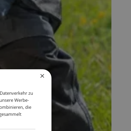
×
 Datenverkehr zu
 unsere Werbe-
ombinieren, die
e gesammelt