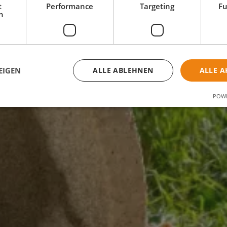
t
Performance
Targeting
Fu
h
EIGEN
ALLE ABLEHNEN
ALLE A
POWE