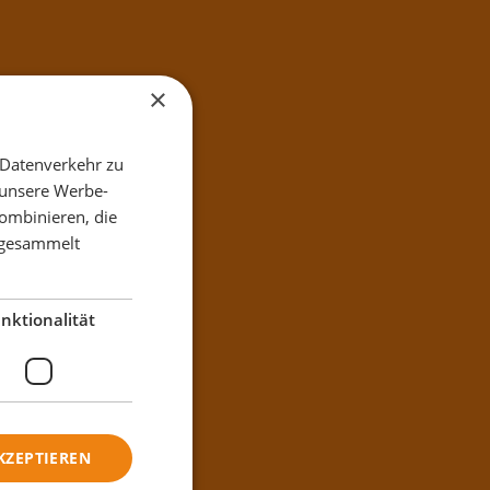
×
 Datenverkehr zu
 unsere Werbe-
ombinieren, die
e gesammelt
nktionalität
KZEPTIEREN