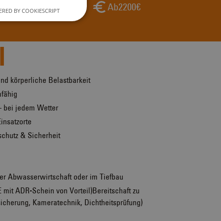
Ab
2200
€
RED BY COOKIESCRIPT
l
d körperliche Belastbarkeit
mfähig
– bei jedem Wetter
Einsatzorte
schutz & Sicherheit
der Abwasserwirtschaft oder im Tiefbau
 mit ADR-Schein von Vorteil)Bereitschaft zu
icherung, Kameratechnik, Dichtheitsprüfung)