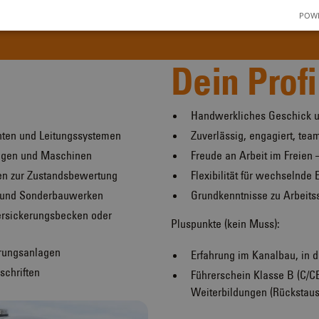
Ab sofort
Vollzeit (40h)
POWE
Dein Profi
Handwerkliches Geschick un
ten und Leitungssystemen
Zuverlässig, engagiert, tea
ugen und Maschinen
Freude an Arbeit im Freien 
en zur Zustandsbewertung
Flexibilität für wechselnde 
n und Sonderbauwerken
Grundkenntnisse zu Arbeits
rsickerungsbecken oder
Pluspunkte (kein Muss):
erungsanlagen
Erfahrung im Kanalbau, in 
schriften
Führerschein Klasse B (C/CE
Weiterbildungen (Rückstaus