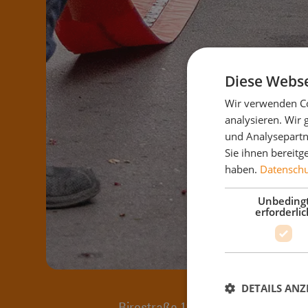
Diese Webse
Wir verwenden Co
analysieren. Wir
und Analysepartn
Sie ihnen bereitg
haben.
Datenschut
Unbeding
erforderlic
DETAILS ANZ
Birostraße 13,