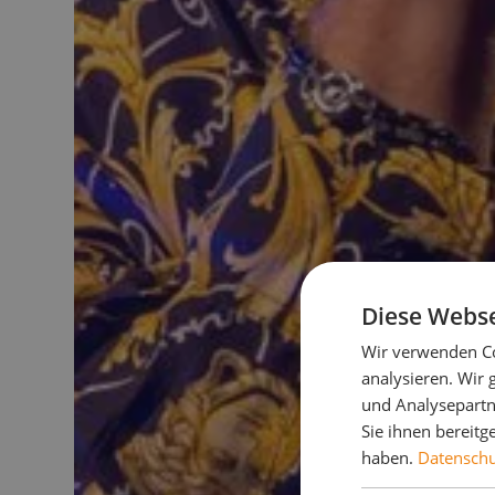
Diese Webse
Wir verwenden Co
analysieren. Wir
und Analysepartn
Sie ihnen bereitg
haben.
Datenschut