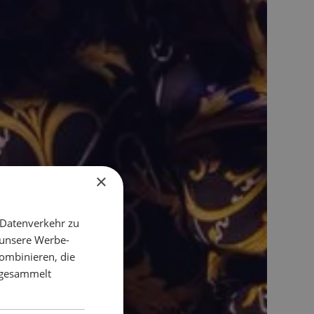
×
 Datenverkehr zu
 unsere Werbe-
ombinieren, die
e gesammelt