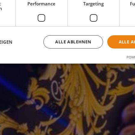
t
Performance
Targeting
Fu
h
EIGEN
ALLE ABLEHNEN
ALLE A
POWE